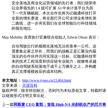
安全落地及商业化运营领域的先行者，我们很荣幸
以业界领先的 L4 级可扩展 AI 中央计算平台为其
下一代车辆赋能。本次合作也将为亿咖通科技打开
全新的增长赛道，将全面打开公司全球业务增长第
二曲线，进一步夯实我们在全球智能出行科技领域
的领先地位。
May Mobility 首席执行官兼联合创始人 Edwin Olson 表示：
自动驾驶出行的规模化落地无法依靠单一公司。这
需要集众家之所长，而我们的战略正是汇聚业内最
顶尖的合作伙伴共同实现这一目标。亿咖通科技带
来的技术工程深度和供应链专业能力，能够将卓越
的自动驾驶系统落地于成千上万辆车之上，并构建
真正支撑规模效应的成本结构。
本文地址：
http://www.tyseo.cn/21404.html
文章来源：
天涯百科
版权声明：
除非特别标注，否则均为本站原创文章，转载时请
以链接形式注明文章出处。
上一篇
阿斯麦 CEO 富凯：首批 High-NA 光刻机生产的芯片将