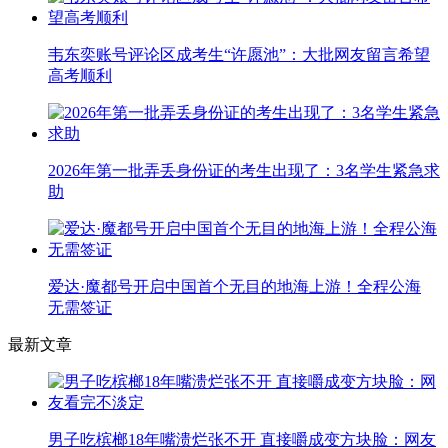
韦东奕账号评论区成考生“许愿池”：大批网友留言希望
高考顺利
2026年第一批弄丢身份证的考生出现了：3名学生紧急求
助
爱达·魔都号开启中国首个无目的地海上游！全程公海
无需签证
最新文章
男子吃槟榔18年嘴溃烂张不开 直接嚼成变方块脸：网友