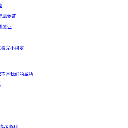
助
需签证
不