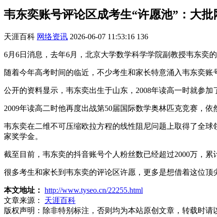
韦东奕账号评论区成考生“许愿池”：大
天涯百科
网络资讯
2026-06-07 11:53:16
136
6月6日消息，去年6月，北京大学数学科学学院副教授韦东奕
随着今年高考时间的临近，不少考生和家长特意涌入韦东奕账
公开的资料显示，韦东奕出生于山东，2008年读高一时就参加
2009年读高二时他再度出战第50届国际数学奥林匹克竞赛，
韦东奕在二维不可压缩欧拉方程的线性阻尼问题上取得了全球领先的重
家奖学金。
截至目前，韦东奕的抖音账号个人粉丝数已经超过2000万，累
很多考生和家长到韦东奕的评论区许愿，更多是想借着这位顶
本文地址：
http://www.tyseo.cn/22255.html
文章来源：
天涯百科
版权声明：
除非特别标注，否则均为本站原创文章，转载时请