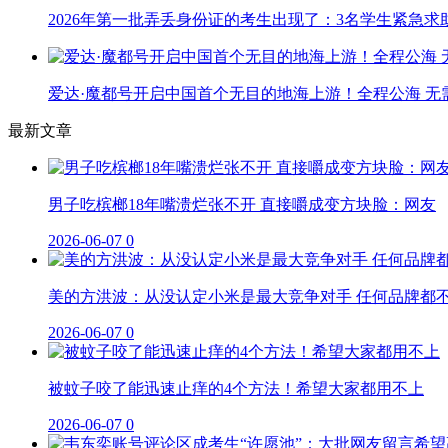
2026年第一批弄丢身份证的考生出现了：3名学生紧急求
爱达·魔都号开启中国首个无目的地海上游！全程公海 无
最新文章
男子吃槟榔18年嘴溃烂张不开 直接嚼成变方块脸：网友
2026-06-07
0
美的方洪波：从没认定小米是最大竞争对手 任何品牌都
2026-06-07
0
被蚊子咬了能迅速止痒的4个方法！希望大家都用不上
2026-06-07
0