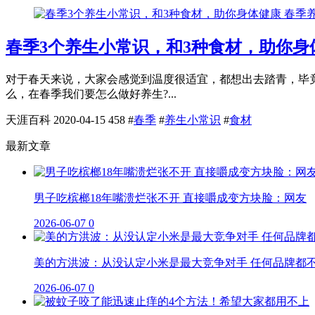
春季
春季3个养生小常识，和3种食材，助你身
对于春天来说，大家会感觉到温度很适宜，都想出去踏青，毕
么，在春季我们要怎么做好养生?...
天涯百科
2020-04-15
458
#
春季
#
养生小常识
#
食材
最新文章
男子吃槟榔18年嘴溃烂张不开 直接嚼成变方块脸：网友
2026-06-07
0
美的方洪波：从没认定小米是最大竞争对手 任何品牌都
2026-06-07
0