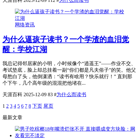
天涯百科
2025-12-09
112
#
为什么而读书
网络资讯
为什么逼孩子读书？一个学渣的血泪觉
醒：学校江湖
我总记得邻居家的小明，小时候像个“逍遥王”——作业不交、
考试垫底，脸上却总挂着一副“你们都是凡夫俗子”的笑。他父
母愁白了头，他倒潇洒：“读书有啥用？快乐就行！” 直到那
个下午，几个高年级的混混把他堵在...
天涯百科
2025-12-09
83
#
为什么而读书
1
2
3
4
5
6
7
8
下页
尾页
最新文章