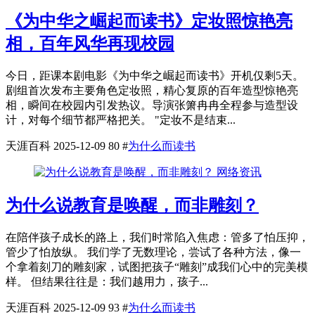
《为中华之崛起而读书》定妆照惊艳亮
相，百年风华再现校园
今日，距课本剧电影《为中华之崛起而读书》开机仅剩5天。
剧组首次发布主要角色定妆照，精心复原的百年造型惊艳亮
相，瞬间在校园内引发热议。导演张箫冉冉全程参与造型设
计，对每个细节都严格把关。 "定妆不是结束...
天涯百科
2025-12-09
80
#
为什么而读书
网络资讯
为什么说教育是唤醒，而非雕刻？
在陪伴孩子成长的路上，我们时常陷入焦虑：管多了怕压抑，
管少了怕放纵。 我们学了无数理论，尝试了各种方法，像一
个拿着刻刀的雕刻家，试图把孩子“雕刻”成我们心中的完美模
样。 但结果往往是：我们越用力，孩子...
天涯百科
2025-12-09
93
#
为什么而读书