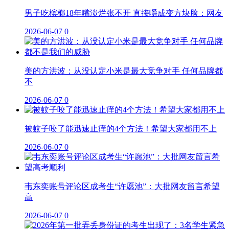
男子吃槟榔18年嘴溃烂张不开 直接嚼成变方块脸：网友
2026-06-07
0
美的方洪波：从没认定小米是最大竞争对手 任何品牌都
不
2026-06-07
0
被蚊子咬了能迅速止痒的4个方法！希望大家都用不上
2026-06-07
0
韦东奕账号评论区成考生“许愿池”：大批网友留言希望
高
2026-06-07
0