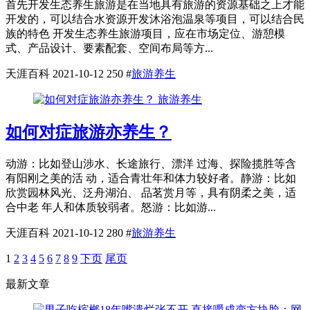
首先开发生态养生旅游是在当地具有旅游的资源基础之上才能
开发的，可以结合水资源开发沐浴泡温泉等项目，可以结合民
族的特色 开发生态养生旅游项目，应在市场定位、游憩模
式、产品设计、要素配套、空间布局等方...
天涯百科
2021-10-12
250
#
旅游养生
旅游养生
如何对症旅游亦养生？
动游：比如登山涉水、长途旅行、漂洋 过海、探险揽胜等含
有阳刚之美的活 动，适合青壮年和体力较好者。静游：比如
欣赏园林风光、泛舟湖泊、 品茗赏月等，具有阴柔之美，适
合中老 年人和体质较弱者。怒游：比如游...
天涯百科
2021-10-12
280
#
旅游养生
1
2
3
4
5
6
7
8
9
下页
尾页
最新文章