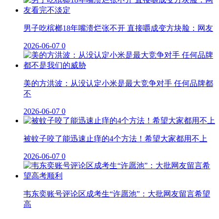
男子吃槟榔18年嘴溃烂张不开 直接嚼成变方块脸：网友
2026-06-07
0
美的方洪波：从没认定小米是最大竞争对手 任何品牌都
不
2026-06-07
0
被蚊子咬了能迅速止痒的4个方法！希望大家都用不上
2026-06-07
0
韦东奕账号评论区成考生“许愿池”：大批网友留言希望
高