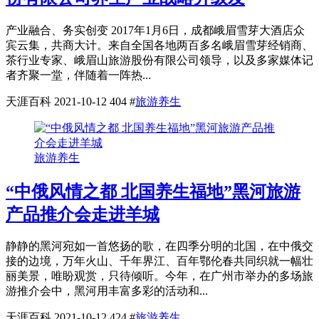
产业融合、务实创变 2017年1月6日，成都峨眉雪芽大酒店众
宾云集，共商大计。来自全国各地两百多名峨眉雪芽经销商、
茶行业专家、峨眉山旅游股份有限公司领导，以及多家媒体记
者齐聚一堂，伴随着一阵热...
天涯百科
2021-10-12
404
#
旅游养生
旅游养生
“中俄风情之都 北国养生福地”黑河旅游
产品推介会走进羊城
静静的黑河宛如一首悠扬的歌，在四季分明的北国，在中俄交
接的边境，万年火山、千年界江、百年鄂伦春共同织就一幅壮
丽美景，唯盼观赏，只待倾听。今年，在广州市举办的多场旅
游推介会中，黑河用丰富多彩的活动和...
天涯百科
2021-10-12
424
#
旅游养生