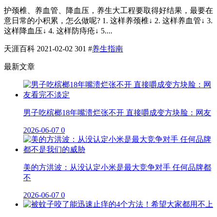
护颈椎、养血管、降血压，养生大工程要取得好结果，最要在
意日常的小积累，怎么做呢? 1. 这样养颈椎↓ 2. 这样养血管↓ 3.
这样降血压↓ 4. 这样防痔疮↓ 5....
天涯百科
2021-02-02
301
#
养生指南
最新文章
男子吃槟榔18年嘴溃烂张不开 直接嚼成变方块脸：网友
2026-06-07
0
美的方洪波：从没认定小米是最大竞争对手 任何品牌都
不
2026-06-07
0