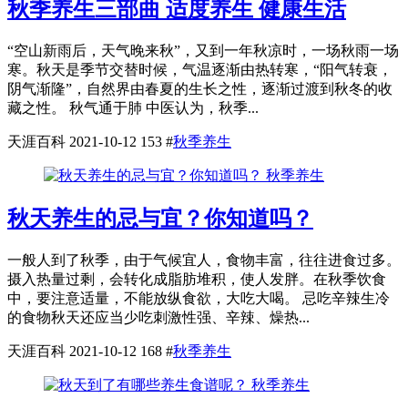
秋季养生三部曲 适度养生 健康生活
“空山新雨后，天气晚来秋”，又到一年秋凉时，一场秋雨一场
寒。秋天是季节交替时候，气温逐渐由热转寒，“阳气转衰，
阴气渐隆”，自然界由春夏的生长之性，逐渐过渡到秋冬的收
藏之性。 秋气通于肺 中医认为，秋季...
天涯百科
2021-10-12
153
#
秋季养生
秋季养生
秋天养生的忌与宜？你知道吗？
一般人到了秋季，由于气候宜人，食物丰富，往往进食过多。
摄入热量过剩，会转化成脂肪堆积，使人发胖。在秋季饮食
中，要注意适量，不能放纵食欲，大吃大喝。 忌吃辛辣生冷
的食物秋天还应当少吃刺激性强、辛辣、燥热...
天涯百科
2021-10-12
168
#
秋季养生
秋季养生