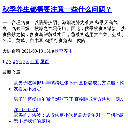
秋季养生都需要注意一些什么问题？
一、合理膳食，以防燥护阴、滋阳润肺为准则 秋季天高气
爽、气候干燥，秋燥之气易伤肺。因此，秋季饮食宜清淡，少
食煎炒之物，多食新鲜蔬菜水果，蔬菜宜选用大白菜、菠菜、
冬瓜、黄瓜、白木耳;肉类可食兔肉、鸭肉、...
天涯百科
2021-09-13
161
#
秋季养生
1
2
3
4
5
6
7
8
下页
尾页
最新文章
男子吃槟榔18年嘴溃烂张不开 直接嚼成变方块脸：网友
2026-06-07
0