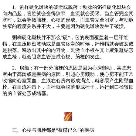
1、粥样硬化斑块的破溃或脱落：动脉的粥样硬化斑块会
向内凸起，管腔就会变得狭窄，血流就会受限。当血管完全闭
塞时，就会导致脑梗、心梗的形成。而血管完全闭塞，与动脉
狭窄的程度关系并不大，主要是因为硬化斑块发生了破溃。
粥样硬化斑块并不那么“硬”，它的表面覆盖着一层纤维
帽，在血压剧烈波动或是血管痉挛的时候，纤维帽就会破裂或
是脱落。释放出其中的内容物，刺激血小板在其上聚集凝结形
成血栓，就会阻塞血管造成心梗、脑梗的发生。
2、房颤：有一部分脑梗的原因是因为心房颤动，某些患
者由于高龄或是疾病的原因，引起心房颤动，使心房不能正常
收缩向心室泵血，血液在心房内形成涡流，就容易产生附壁血
栓。在血流冲击下，血栓就会脱落形成栓子，运行到口径较细
的脑血管处形成堵塞。
三、心梗与脑梗都是“蓄谋已久”的疾病