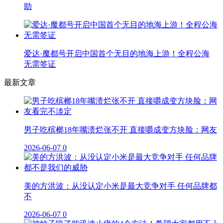
助
爱达·魔都号开启中国首个无目的地海上游！全程公海
无需签证
最新文章
男子吃槟榔18年嘴溃烂张不开 直接嚼成变方块脸：网友
2026-06-07
0
美的方洪波：从没认定小米是最大竞争对手 任何品牌都
不
2026-06-07
0