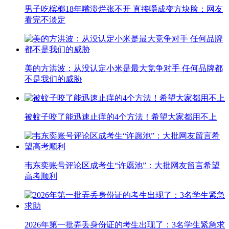
男子吃槟榔18年嘴溃烂张不开 直接嚼成变方块脸：网友
看完不淡定
美的方洪波：从没认定小米是最大竞争对手 任何品牌都
不是我们的威胁
被蚊子咬了能迅速止痒的4个方法！希望大家都用不上
韦东奕账号评论区成考生“许愿池”：大批网友留言希望
高考顺利
2026年第一批弄丢身份证的考生出现了：3名学生紧急求