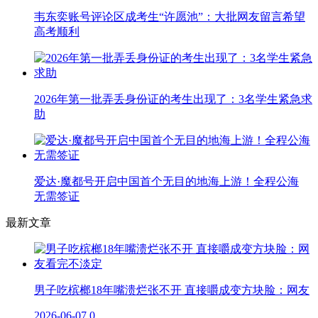
韦东奕账号评论区成考生“许愿池”：大批网友留言希望
高考顺利
2026年第一批弄丢身份证的考生出现了：3名学生紧急求
助
爱达·魔都号开启中国首个无目的地海上游！全程公海
无需签证
最新文章
男子吃槟榔18年嘴溃烂张不开 直接嚼成变方块脸：网友
2026-06-07
0