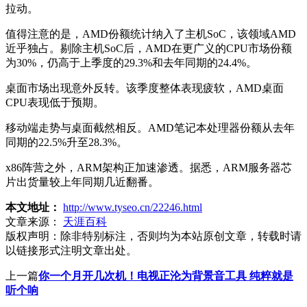
拉动。
值得注意的是，AMD份额统计纳入了主机SoC，该领域AMD
近乎独占。剔除主机SoC后，AMD在更广义的CPU市场份额
为30%，仍高于上季度的29.3%和去年同期的24.4%。
桌面市场出现意外反转。该季度整体表现疲软，AMD桌面
CPU表现低于预期。
移动端走势与桌面截然相反。AMD笔记本处理器份额从去年
同期的22.5%升至28.3%。
x86阵营之外，ARM架构正加速渗透。据悉，ARM服务器芯
片出货量较上年同期几近翻番。
本文地址：
http://www.tyseo.cn/22246.html
文章来源：
天涯百科
版权声明：
除非特别标注，否则均为本站原创文章，转载时请
以链接形式注明文章出处。
上一篇
你一个月开几次机！电视正沦为背景音工具 纯粹就是
听个响