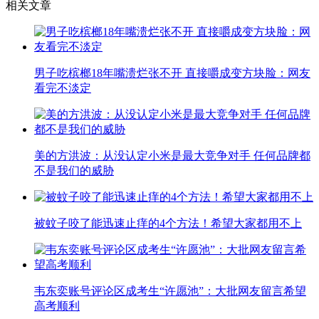
相关文章
男子吃槟榔18年嘴溃烂张不开 直接嚼成变方块脸：网友
看完不淡定
美的方洪波：从没认定小米是最大竞争对手 任何品牌都
不是我们的威胁
被蚊子咬了能迅速止痒的4个方法！希望大家都用不上
韦东奕账号评论区成考生“许愿池”：大批网友留言希望
高考顺利