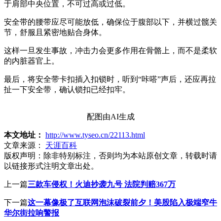
于肩部中央位置，不可过高或过低。
安全带的腰带应尽可能放低，确保位于腹部以下，并横过髋关
节，舒服且紧密地贴合身体。
这样一旦发生事故，冲击力会更多作用在骨骼上，而不是柔软
的内脏器官上。
最后，将安全带卡扣插入扣锁时，听到“咔嗒”声后，还应再拉
扯一下安全带，确认锁扣已经扣牢。
配图由AI生成
本文地址：
http://www.tyseo.cn/22113.html
文章来源：
天涯百科
版权声明：
除非特别标注，否则均为本站原创文章，转载时请
以链接形式注明文章出处。
上一篇
三款车侵权！火迪抄袭九号 法院判赔367万
下一篇
这一幕像极了互联网泡沫破裂前夕！美股陷入极端窄牛
华尔街拉响警报