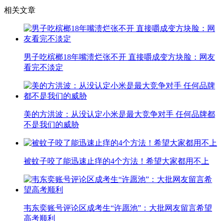
相关文章
男子吃槟榔18年嘴溃烂张不开 直接嚼成变方块脸：网友
看完不淡定
美的方洪波：从没认定小米是最大竞争对手 任何品牌都
不是我们的威胁
被蚊子咬了能迅速止痒的4个方法！希望大家都用不上
韦东奕账号评论区成考生“许愿池”：大批网友留言希望
高考顺利