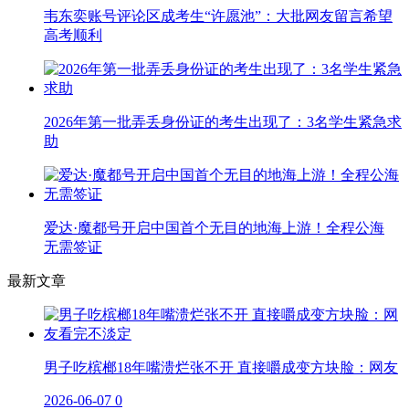
韦东奕账号评论区成考生“许愿池”：大批网友留言希望
高考顺利
2026年第一批弄丢身份证的考生出现了：3名学生紧急求
助
爱达·魔都号开启中国首个无目的地海上游！全程公海
无需签证
最新文章
男子吃槟榔18年嘴溃烂张不开 直接嚼成变方块脸：网友
2026-06-07
0