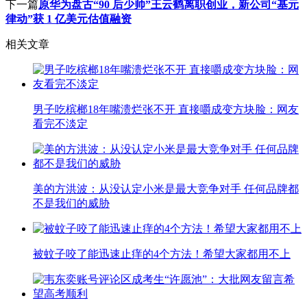
下一篇
原华为盘古“90 后少帅”王云鹤离职创业，新公司“基元
律动”获 1 亿美元估值融资
相关文章
男子吃槟榔18年嘴溃烂张不开 直接嚼成变方块脸：网友
看完不淡定
美的方洪波：从没认定小米是最大竞争对手 任何品牌都
不是我们的威胁
被蚊子咬了能迅速止痒的4个方法！希望大家都用不上