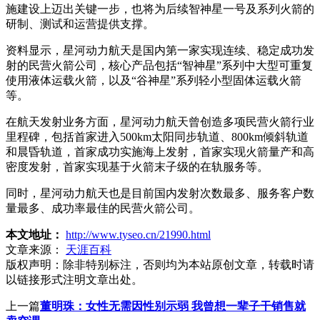
施建设上迈出关键一步，也将为后续智神星一号及系列火箭的
研制、测试和运营提供支撑。
资料显示，星河动力航天是国内第一家实现连续、稳定成功发
射的民营火箭公司，核心产品包括“智神星”系列中大型可重复
使用液体运载火箭，以及“谷神星”系列轻小型固体运载火箭
等。
在航天发射业务方面，星河动力航天曾创造多项民营火箭行业
里程碑，包括首家进入500km太阳同步轨道、800km倾斜轨道
和晨昏轨道，首家成功实施海上发射，首家实现火箭量产和高
密度发射，首家实现基于火箭末子级的在轨服务等。
同时，星河动力航天也是目前国内发射次数最多、服务客户数
量最多、成功率最佳的民营火箭公司。
本文地址：
http://www.tyseo.cn/21990.html
文章来源：
天涯百科
版权声明：
除非特别标注，否则均为本站原创文章，转载时请
以链接形式注明文章出处。
上一篇
董明珠：女性无需因性别示弱 我曾想一辈子干销售就