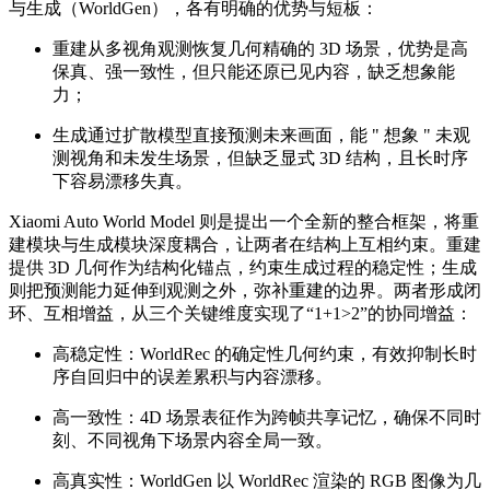
与生成（WorldGen），各有明确的优势与短板：
重建从多视角观测恢复几何精确的 3D 场景，优势是高
保真、强一致性，但只能还原已见内容，缺乏想象能
力；
生成通过扩散模型直接预测未来画面，能 " 想象 " 未观
测视角和未发生场景，但缺乏显式 3D 结构，且长时序
下容易漂移失真。
Xiaomi Auto World Model 则是提出一个全新的整合框架，将重
建模块与生成模块深度耦合，让两者在结构上互相约束。重建
提供 3D 几何作为结构化锚点，约束生成过程的稳定性；生成
则把预测能力延伸到观测之外，弥补重建的边界。两者形成闭
环、互相增益，从三个关键维度实现了“1+1>2”的协同增益：
高稳定性：WorldRec 的确定性几何约束，有效抑制长时
序自回归中的误差累积与内容漂移。
高一致性：4D 场景表征作为跨帧共享记忆，确保不同时
刻、不同视角下场景内容全局一致。
高真实性：WorldGen 以 WorldRec 渲染的 RGB 图像为几