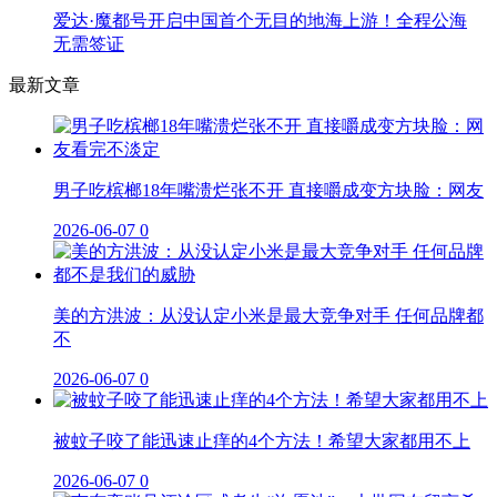
爱达·魔都号开启中国首个无目的地海上游！全程公海
无需签证
最新文章
男子吃槟榔18年嘴溃烂张不开 直接嚼成变方块脸：网友
2026-06-07
0
美的方洪波：从没认定小米是最大竞争对手 任何品牌都
不
2026-06-07
0
被蚊子咬了能迅速止痒的4个方法！希望大家都用不上
2026-06-07
0