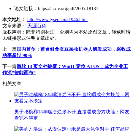
论文链接：https://arxiv.org/pdf/2605.18137
本文地址：
http://www.tyseo.cn/21946.html
文章来源：
天涯百科
版权声明：
除非特别标注，否则均为本站原创文章，转载时请
以链接形式注明文章出处。
上一篇
国内首创：首台鲜食蚕豆采收机器人研发成功，采收成
功率超过 90%
下一篇
微软 14 页文档披露：Win11 定位 AI OS，成为企业工
作流“智能画布”
相关文章
男子吃槟榔18年嘴溃烂张不开 直接嚼成变方块脸：网友
看完不淡定