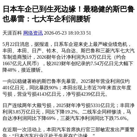
日本车企已到生死边缘！最稳健的斯巴鲁
也暴雷：七大车企利润腰斩
天涯百科
网络资讯
2026-05-23 18:10:33
51
5月22日消息，据报道，日系车企迎来史上最严峻业绩危机，
丰田、本田、日产、铃木、马自达、斯巴鲁和三菱汽车七大汽
车制造商预计，2026财年合计净利润为3.9万亿日元（约合
1667亿元人民币），较2023财年创纪录的7.54万亿日元大幅下
降48%，接近腰斩。
一向以稳健著称的斯巴鲁率先暴雷。2025财年营业利润仅约
401亿日元，同比暴跌90%；本田出现上市近70年来首次年度
亏损，营业亏损4143亿日元，净亏损4239亿日元。
日产连续两年大额亏损，2025财年净亏损5331亿日元；丰田净
利润3.85万亿日元，同比下降19.2%。二线车企同样惨淡，马
自达净利润同比下降69%，三菱汽车净利润同比下跌75.6%。
在近期一次活动上，本田汽车首席执行官三部敏宏发出严重警
告：“日本汽车行业正处于生死存亡边缘。”