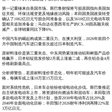
第一记重锤来自美国市场。斯巴鲁财报将亏损原因指向美国加
征关税、环保法规变更及地缘政治风险；本田因美国政策转变
确认了1062亿日元亏损合同准备金，以及5610亿日元电动车联
盟相关追加准备金；马自达在墨西哥生产的CX-30因高额关税
减产，全球销量同比下降6%。
中国汽车的崛起构成第二重压力。在澳大利亚，2026年前四个
月中国制造汽车进口量首次超过日本制造汽车。
原材料涨价是第三重夹击。中东局势紧张推动铝和树脂产品价
格飙升，日本铝锭批发价较2月底上涨逾二成，再生铝合金4月
价格刷新最高点。
分析师警告，若原材料涨价常态化，明年初可能波及汽车价
格，每辆车或上涨10万至15万日元。
面对系统性危机，日本车企纷纷收缩电动化步伐。斯巴鲁推迟
自主研发电动车上市，将资源转向燃油车和混动车；本田取消
多款电动车开发及上市计划，放弃2030年电动车占比20%及
2040年全面电动化目标；丰田预计2026财年净利润再降22%至
3万亿日元。