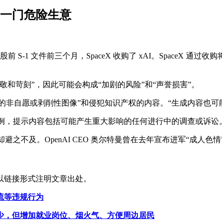
I”是一门危险生意
前 S-1 文件前三个月，SpaceX 收购了 xAI。SpaceX 通
品更加不敬和苛刻”，因此可能会构成“加剧的风险”和“声誉损害”。
及“潜在的非自愿或剥削性图像”和侵犯知识产权的内容。“生成内容
业惯例，提示内容包括可能产生重大影响的任何进行中的调查或诉讼
竞争对手却避之不及。OpenAI CEO 奥尔特曼曾在去年宣布进军“成
以链接形式注明文章出处。
流等违规行为
少，但增加就业岗位、烟火气、方便周边居民