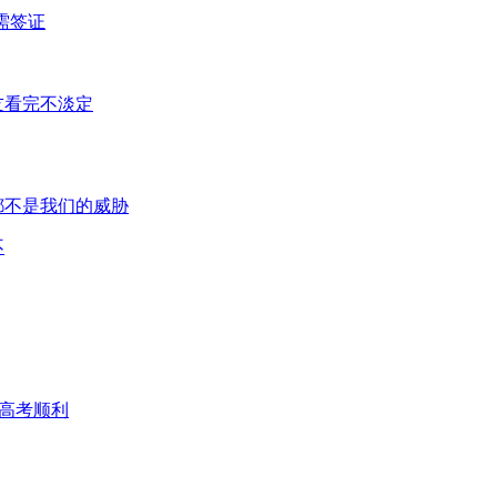
需签证
不