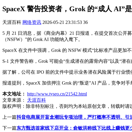
SpaceX 警告投资者，Grok 的“成人 A
天涯百科
网络资讯
2026-05-21 23:31:53
36
5 月 21 日消息，据《商业内幕》21 日报道，在提交首次公开募股
（NSFW）”的 Grok AI 功能纳入麾下。
SpaceX 在文件中强调，Grok 的 NSFW 模式“比标准产
S-1 文件警告称，Grok 可能会“生成潜在的露骨内容”以
据了解，公司在 IPO 前的文件中提示业务潜在风险属于行
报道提到，SpaceX 加倍押注 Grok 的“叛逆”AI 产品，
本文地址：
http://www.tyseo.cn/21542.html
文章来源：
天涯百科
版权声明：
除非特别标注，否则均为本站原创文章，转载时请
上一篇
抖音电商展开盲盒潮玩专项治理，严打概率不透明、引
下一篇
东方甄选首家线下店开业：俞敏洪称线下比线上赚钱更