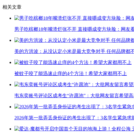
相关文章
男子吃槟榔18年嘴溃烂张不开 直接嚼成变方块脸：网友
美的方洪波：从没认定小米是最大竞争对手 任何品牌都
被蚊子咬了能迅速止痒的4个方法！希望大家都用不上
韦东奕账号评论区成考生“许愿池”：大批网友留言希望高
2026年第一批弄丢身份证的考生出现了：3名学生紧急求