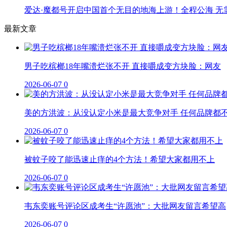
爱达·魔都号开启中国首个无目的地海上游！全程公海 无
最新文章
男子吃槟榔18年嘴溃烂张不开 直接嚼成变方块脸：网友
2026-06-07
0
美的方洪波：从没认定小米是最大竞争对手 任何品牌都
2026-06-07
0
被蚊子咬了能迅速止痒的4个方法！希望大家都用不上
2026-06-07
0
韦东奕账号评论区成考生“许愿池”：大批网友留言希望高
2026-06-07
0