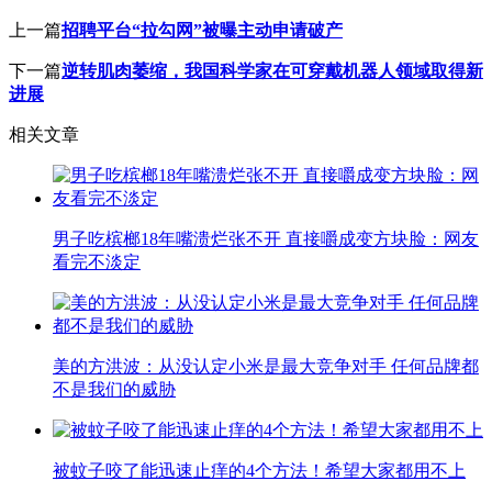
上一篇
招聘平台“拉勾网”被曝主动申请破产
下一篇
逆转肌肉萎缩，我国科学家在可穿戴机器人领域取得新
进展
相关文章
男子吃槟榔18年嘴溃烂张不开 直接嚼成变方块脸：网友
看完不淡定
美的方洪波：从没认定小米是最大竞争对手 任何品牌都
不是我们的威胁
被蚊子咬了能迅速止痒的4个方法！希望大家都用不上