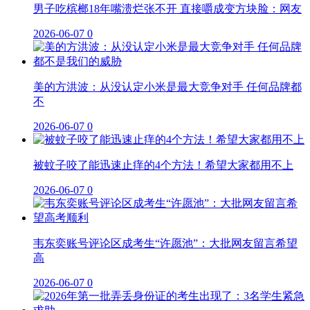
男子吃槟榔18年嘴溃烂张不开 直接嚼成变方块脸：网友
2026-06-07
0
美的方洪波：从没认定小米是最大竞争对手 任何品牌都
不
2026-06-07
0
被蚊子咬了能迅速止痒的4个方法！希望大家都用不上
2026-06-07
0
韦东奕账号评论区成考生“许愿池”：大批网友留言希望
高
2026-06-07
0