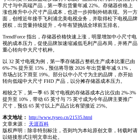
尺寸与中高端产品，第一季出货量年减 22%。存储器价格上
涨也推升中小尺寸产品成本，也进一步抑制外销表现。另一方
面，创维近年接手飞利浦北美电视业务，并取得松下电视品牌
授权，出货量持续提升，今年有望挑战全球前五排名。
TrendForce 指出，存储器价格快速上涨，明显增加中小尺寸电
视的成本压力，促使品牌加速缩减低毛利产品布局，并将产品
重心转向中大尺寸机种。
以 32 英寸电视为例，第一季存储器占整机生产成本比重已由
6%-7% 提升至 15%，预估将导致 2026 年出货量年减 9.1%，
市场占比下滑至 19%。部分以中小尺寸为主的品牌，亦开始
转向低端中大尺寸 FHD 产品，以分摊存储器成本压力。
相较之下，第一季 65 英寸电视的存储器成本占比仅由 2%-3%
提升至 10%，带动 65 英寸与 75 英寸成为今年品牌主要推广
尺寸，预估 65 英寸以上产品占比有望接近 25%。
本文地址：
http://www.tyseo.cn/21535.html
文章来源：
天涯百科
版权声明：
除非特别标注，否则均为本站原创文章，转载时请
以链接形式注明文章出处。