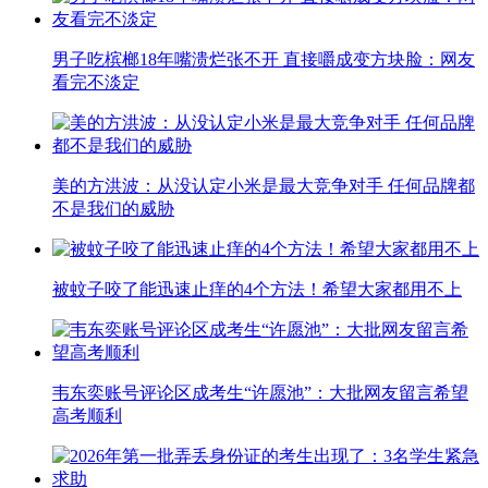
男子吃槟榔18年嘴溃烂张不开 直接嚼成变方块脸：网友
看完不淡定
美的方洪波：从没认定小米是最大竞争对手 任何品牌都
不是我们的威胁
被蚊子咬了能迅速止痒的4个方法！希望大家都用不上
韦东奕账号评论区成考生“许愿池”：大批网友留言希望
高考顺利