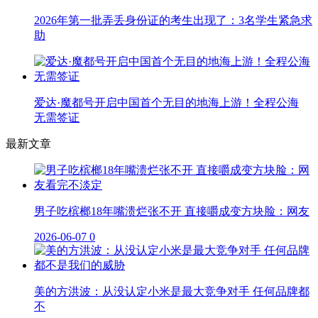
2026年第一批弄丢身份证的考生出现了：3名学生紧急求
助
爱达·魔都号开启中国首个无目的地海上游！全程公海
无需签证
最新文章
男子吃槟榔18年嘴溃烂张不开 直接嚼成变方块脸：网友
2026-06-07
0
美的方洪波：从没认定小米是最大竞争对手 任何品牌都
不