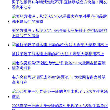
男子吃槟榔18年嘴溃烂张不开 直接嚼成变方块脸：网友
看完不淡定
美的方洪波：从没认定小米是最大竞争对手 任何品牌都
不是我们的威胁
被蚊子咬了能迅速止痒的4个方法！希望大家都用不上
韦东奕账号评论区成考生“许愿池”：大批网友留言希望
高考顺利
2026年第一批弄丢身份证的考生出现了：3名学生紧急求