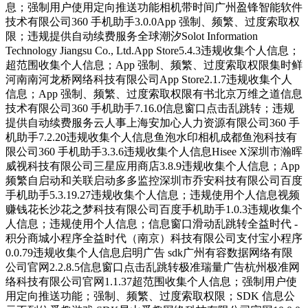
息；强制用户使用定向推送功能相机带时间广州盈锋智能软件
技术有限公司360 手机助手3.0.0App 强制、频繁、过度索取权
限；违规提供自动续费服务全球潮汐Solot Information
Technology Jiangsu Co., Ltd.App Store5.4.3违规收集个人信息；
超范围收集个人信息；App 强制、频繁、过度索取权限集时鲜
河南南河龙桥网络科技有限公司App Store2.1.7违规收集个人
信息；App 强制、频繁、过度索取权限有书北京万维之道信息
技术有限公司360 手机助手7.16.0信息窗口点击乱跳转；违规
提供自动续费服务云人事上海安加心人力资源有限公司360 手
机助手7.2.20违规收集个人信息鱼泡水印相机成都鱼泡科技有
限公司360 手机助手3.3.6违规收集个人信息Hisee X深圳市瀚晖
威视科技有限公司三星应用商店3.8.9违规收集个人信息；App
频繁自启动和关联启动多多监控深圳市乔安科技有限公司百度
手机助手5.3.19.27违规收集个人信息；违规使用个人信息视频
赚钱花长沙花之梦科技有限公司百度手机助手1.0.3违规收集个
人信息；违规使用个人信息；信息窗口滑动乱跳转全益时代 -
积分商城小程序全益时代（南京）科技有限公司支付宝小程序
0.0.79违规收集个人信息启明广告 sdk广州有容数据网络有限
公司官网2.2.8.5信息窗口点击乱跳转极准瑞量广告杭州极准网
络科技有限公司官网1.1.37超范围收集个人信息；强制用户使
用定向推送功能；强制、频繁、过度索取权限；SDK 信息公