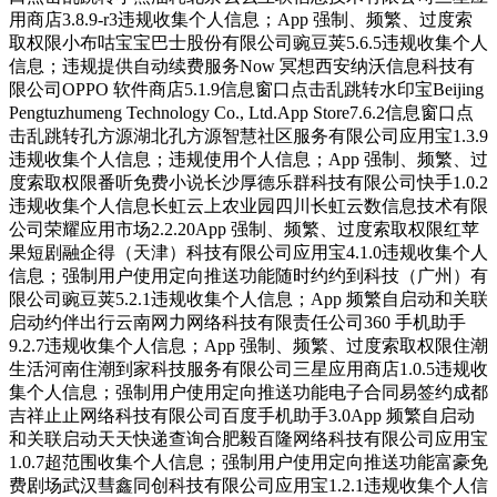
用商店3.8.9-r3违规收集个人信息；App 强制、频繁、过度索
取权限小布咕宝宝巴士股份有限公司豌豆荚5.6.5违规收集个人
信息；违规提供自动续费服务Now 冥想西安纳沃信息科技有
限公司OPPO 软件商店5.1.9信息窗口点击乱跳转水印宝Beijing
Pengtuzhumeng Technology Co., Ltd.App Store7.6.2信息窗口点
击乱跳转孔方源湖北孔方源智慧社区服务有限公司应用宝1.3.9
违规收集个人信息；违规使用个人信息；App 强制、频繁、过
度索取权限番听免费小说长沙厚德乐群科技有限公司快手1.0.2
违规收集个人信息长虹云上农业园四川长虹云数信息技术有限
公司荣耀应用市场2.2.20App 强制、频繁、过度索取权限红苹
果短剧融企得（天津）科技有限公司应用宝4.1.0违规收集个人
信息；强制用户使用定向推送功能随时约约到科技（广州）有
限公司豌豆荚5.2.1违规收集个人信息；App 频繁自启动和关联
启动约伴出行云南网力网络科技有限责任公司360 手机助手
9.2.7违规收集个人信息；App 强制、频繁、过度索取权限住潮
生活河南住潮到家科技服务有限公司三星应用商店1.0.5违规收
集个人信息；强制用户使用定向推送功能电子合同易签约成都
吉祥止止网络科技有限公司百度手机助手3.0App 频繁自启动
和关联启动天天快递查询合肥毅百隆网络科技有限公司应用宝
1.0.7超范围收集个人信息；强制用户使用定向推送功能富豪免
费剧场武汉彗鑫同创科技有限公司应用宝1.2.1违规收集个人信