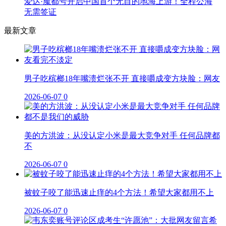
爱达·魔都号开启中国首个无目的地海上游！全程公海
无需签证
最新文章
男子吃槟榔18年嘴溃烂张不开 直接嚼成变方块脸：网友
2026-06-07
0
美的方洪波：从没认定小米是最大竞争对手 任何品牌都
不
2026-06-07
0
被蚊子咬了能迅速止痒的4个方法！希望大家都用不上
2026-06-07
0