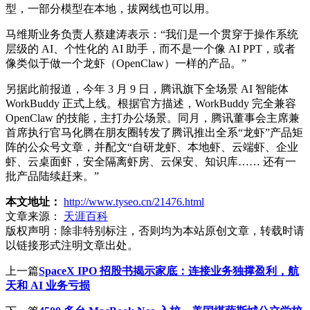
型，一部分模型在本地，拔网线也可以用。
马维斯业务负责人蔡建涛表示：“我们是一个贯穿于操作系统
层级的 AI、个性化的 AI 助手，而不是一个像 AI PPT，或者
像类似于做一个龙虾（OpenClaw）一样的产品。”
另据此前报道，今年 3 月 9 日，腾讯旗下全场景 AI 智能体
WorkBuddy 正式上线。根据官方描述，WorkBuddy 完全兼容
OpenClaw 的技能，主打办公场景。同月，腾讯董事会主席兼
首席执行官马化腾在朋友圈转发了腾讯推出全系“龙虾”产品矩
阵的公众号文章，并配文“自研龙虾、本地虾、云端虾、企业
虾、云桌面虾，安全隔离虾房、云保安、知识库…… 还有一
批产品陆续赶来。”
本文地址：
http://www.tyseo.cn/21476.html
文章来源：
天涯百科
版权声明：
除非特别标注，否则均为本站原创文章，转载时请
以链接形式注明文章出处。
上一篇
SpaceX IPO 招股书揭示家底：连接业务独撑盈利，航
天和 AI 业务亏损