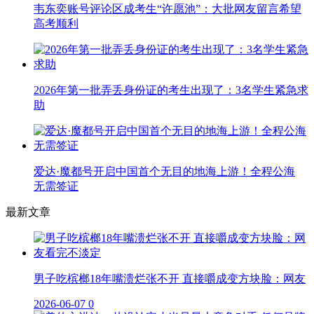
韦东奕账号评论区成考生“许愿池”：大批网友留言希望
高考顺利
2026年第一批弄丢身份证的考生出现了：3名学生紧急求
助
爱达·魔都号开启中国首个无目的地海上游！全程公海
无需签证
最新文章
男子吃槟榔18年嘴溃烂张不开 直接嚼成变方块脸：网友
2026-06-07
0