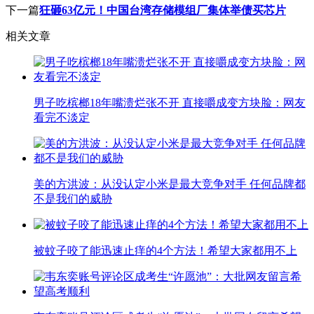
下一篇
狂砸63亿元！中国台湾存储模组厂集体举债买芯片
相关文章
男子吃槟榔18年嘴溃烂张不开 直接嚼成变方块脸：网友
看完不淡定
美的方洪波：从没认定小米是最大竞争对手 任何品牌都
不是我们的威胁
被蚊子咬了能迅速止痒的4个方法！希望大家都用不上