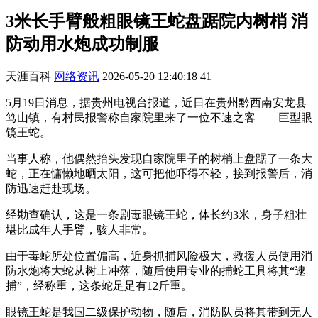
3米长手臂般粗眼镜王蛇盘踞院内树梢 消
防动用水炮成功制服
天涯百科
网络资讯
2026-05-20 12:40:18
41
5月19日消息，据贵州电视台报道，近日在贵州黔西南安龙县
笃山镇，有村民报警称自家院里来了一位不速之客——巨型眼
镜王蛇。
当事人称，他偶然抬头发现自家院里子的树梢上盘踞了一条大
蛇，正在慵懒地晒太阳，这可把他吓得不轻，接到报警后，消
防迅速赶赴现场。
经勘查确认，这是一条剧毒眼镜王蛇，体长约3米，身子粗壮
堪比成年人手臂，骇人非常。
由于毒蛇所处位置偏高，近身抓捕风险极大，救援人员使用消
防水炮将大蛇从树上冲落，随后使用专业的捕蛇工具将其“逮
捕”，经称重，这条蛇足足有12斤重。
眼镜王蛇是我国二级保护动物，随后，消防队员将其带到无人