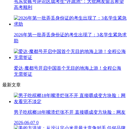
韦东奕账号评论区成考生“许愿池”：大批网友留言希望
高考顺利
2026年第一批弄丢身份证的考生出现了：3名学生紧急求
助
爱达·魔都号开启中国首个无目的地海上游！全程公海
无需签证
最新文章
男子吃槟榔18年嘴溃烂张不开 直接嚼成变方块脸：网友
2026-06-07
0