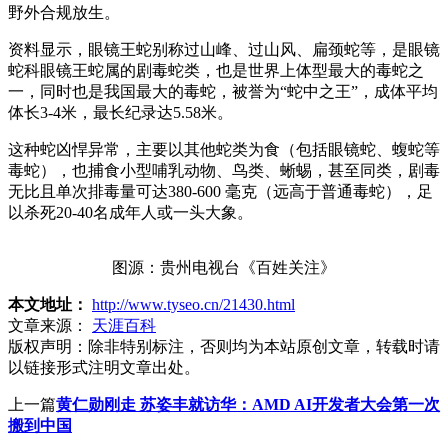
野外合规放生。
资料显示，眼镜王蛇别称过山峰、过山风、扁颈蛇等，是眼镜
蛇科眼镜王蛇属的剧毒蛇类，也是世界上体型最大的毒蛇之
一，同时也是我国最大的毒蛇，被誉为“蛇中之王”，成体平均
体长3-4米，最长纪录达5.58米。
这种蛇凶悍异常，主要以其他蛇类为食（包括眼镜蛇、蝮蛇等
毒蛇），也捕食小型哺乳动物、鸟类、蜥蜴，甚至同类，剧毒
无比且单次排毒量可达380-600 毫克（远高于普通毒蛇），足
以杀死20-40名成年人或一头大象。
图源：贵州电视台《百姓关注》
本文地址：
http://www.tyseo.cn/21430.html
文章来源：
天涯百科
版权声明：
除非特别标注，否则均为本站原创文章，转载时请
以链接形式注明文章出处。
上一篇
黄仁勋刚走 苏姿丰就访华：AMD AI开发者大会第一次
搬到中国