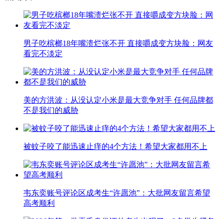
男子吃槟榔18年嘴溃烂张不开 直接嚼成变方块脸：网友
看完不淡定
美的方洪波：从没认定小米是最大竞争对手 任何品牌都
不是我们的威胁
被蚊子咬了能迅速止痒的4个方法！希望大家都用不上
韦东奕账号评论区成考生“许愿池”：大批网友留言希望
高考顺利