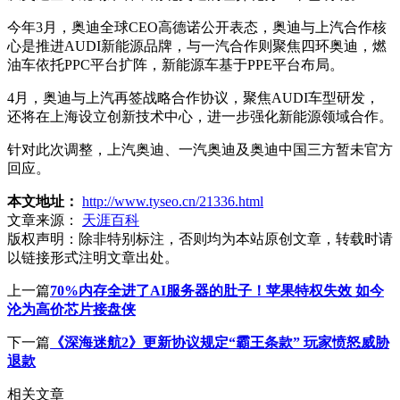
今年3月，奥迪全球CEO高德诺公开表态，奥迪与上汽合作核
心是推进AUDI新能源品牌，与一汽合作则聚焦四环奥迪，燃
油车依托PPC平台扩阵，新能源车基于PPE平台布局。
4月，奥迪与上汽再签战略合作协议，聚焦AUDI车型研发，
还将在上海设立创新技术中心，进一步强化新能源领域合作。
针对此次调整，上汽奥迪、一汽奥迪及奥迪中国三方暂未官方
回应。
本文地址：
http://www.tyseo.cn/21336.html
文章来源：
天涯百科
版权声明：
除非特别标注，否则均为本站原创文章，转载时请
以链接形式注明文章出处。
上一篇
70%内存全进了AI服务器的肚子！苹果特权失效 如今
沦为高价芯片接盘侠
下一篇
《深海迷航2》更新协议规定“霸王条款” 玩家愤怒威胁
退款
相关文章