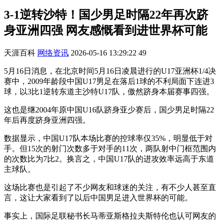
3-1逆转沙特！国少男足时隔22年再次跻
身亚洲四强 网友感慨看到进世界杯可能
天涯百科
网络资讯
2026-05-16 13:29:22
49
5月16日消息，在北京时间5月16日凌晨进行的U17亚洲杯1/4决
赛中，2009年龄段中国U17男足在落后1球的不利局面下连进3
球，以3比1逆转东道主沙特U17队，傲然跻身本届赛事四强。
这也是继2004年原中国U16队跻身亚少赛后，国少男足时隔22
年后再度跻身亚洲四强。
数据显示，中国U17队本场比赛的控球率仅35%，明显低于对
手。但15次的射门次数多于对手的11次，两队射中门框范围内
的次数比为7比2。换言之，中国U17队的进攻效率远高于东道
主球队。
这场比赛也是引起了不少网友和球迷的关注，有不少人甚至直
言，这让大家看到了以后中国男足进入世界杯的可能。
事实上，国际足联秘书长马蒂亚斯格拉夫斯特伦也认可网友的