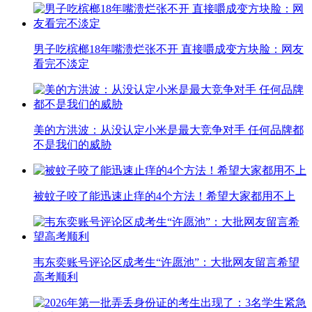
男子吃槟榔18年嘴溃烂张不开 直接嚼成变方块脸：网友
看完不淡定
美的方洪波：从没认定小米是最大竞争对手 任何品牌都
不是我们的威胁
被蚊子咬了能迅速止痒的4个方法！希望大家都用不上
韦东奕账号评论区成考生“许愿池”：大批网友留言希望
高考顺利