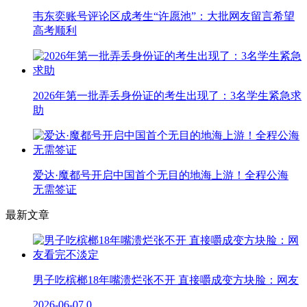
韦东奕账号评论区成考生“许愿池”：大批网友留言希望
高考顺利
2026年第一批弄丢身份证的考生出现了：3名学生紧急求
助
爱达·魔都号开启中国首个无目的地海上游！全程公海
无需签证
最新文章
男子吃槟榔18年嘴溃烂张不开 直接嚼成变方块脸：网友
2026-06-07
0