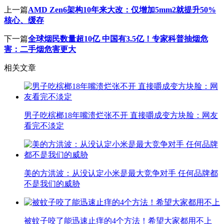
上一篇
AMD Zen6架构10年来大改：仅增加5mm2就提升50%
核心、缓存
下一篇
全球烟民数量超10亿 中国有3.5亿！专家科普抽烟危
害：二手烟危害更大
相关文章
男子吃槟榔18年嘴溃烂张不开 直接嚼成变方块脸：网友
看完不淡定
美的方洪波：从没认定小米是最大竞争对手 任何品牌都
不是我们的威胁
被蚊子咬了能迅速止痒的4个方法！希望大家都用不上