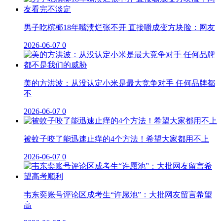
男子吃槟榔18年嘴溃烂张不开 直接嚼成变方块脸：网友
2026-06-07
0
美的方洪波：从没认定小米是最大竞争对手 任何品牌都
不
2026-06-07
0
被蚊子咬了能迅速止痒的4个方法！希望大家都用不上
2026-06-07
0
韦东奕账号评论区成考生“许愿池”：大批网友留言希望
高