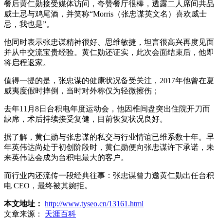
餐后黄仁勋接受媒体访问，夸赞餐厅很棒，透露二人席间共品
威士忌与鸡尾酒，并笑称“Morris（张忠谋英文名）喜欢威士
忌，我也是”。
他同时表示张忠谋精神很好、思维敏捷，坦言很高兴再度见面
并从中交流宝贵经验。黄仁勋还证实，此次会面结束后，他即
将启程返家。
值得一提的是，张忠谋的健康状况备受关注，2017年他曾在夏
威夷度假时摔倒，当时对外称仅为轻微擦伤；
去年11月8日台积电年度运动会，他因椎间盘突出住院开刀而
缺席，术后持续接受复健，目前恢复状况良好。
据了解，黄仁勋与张忠谋的私交与行业情谊已维系数十年。早
年英伟达尚处于初创阶段时，黄仁勋便向张忠谋许下承诺，未
来英伟达会成为台积电最大的客户。
而行业内还流传一段经典往事：张忠谋曾力邀黄仁勋出任台积
电 CEO，最终被其婉拒。
本文地址：
http://www.tyseo.cn/13161.html
文章来源：
天涯百科