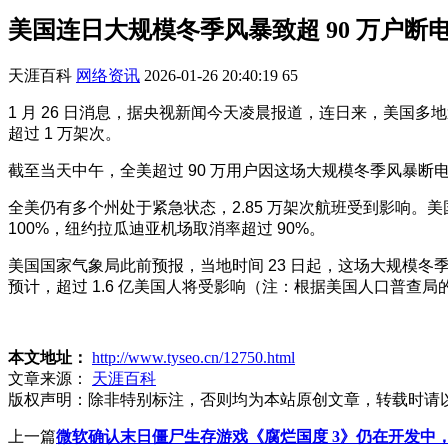
美国连日大规模冬季风暴致超 90 万户断
天涯百科
网络资讯
2026-01-26 20:40:19
65
1 月 26 日消息，据央视新闻今天凌晨报道，连日来，美国多
超过 1 万架次。
截至当天中午，全美超过 90 万用户因这场大规模冬季风暴
全美仍有多个州处于紧急状态，2.85 万架次航班受到影响。美
100%，纽约拉瓜迪亚机场取消率超过 90%。
美国国家气象局此前预报，当地时间 23 日起，这场大规模冬
预计，超过 1.6 亿美国人将受影响（注：根据美国人口普查局的数
本文地址：
http://www.tyseo.cn/12750.html
文章来源：
天涯百科
版权声明：
除非特别标注，否则均为本站原创文章，转载时请
上一篇
微软确认末日僵尸生存游戏《腐烂国度 3》仍在开发中，