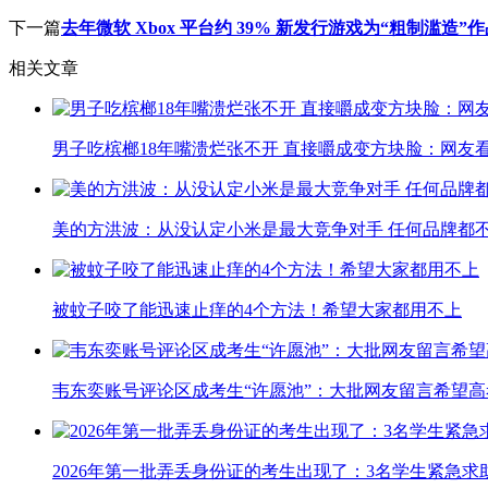
下一篇
去年微软 Xbox 平台约 39% 新发行游戏为“粗制滥
相关文章
男子吃槟榔18年嘴溃烂张不开 直接嚼成变方块脸：网友
美的方洪波：从没认定小米是最大竞争对手 任何品牌都
被蚊子咬了能迅速止痒的4个方法！希望大家都用不上
韦东奕账号评论区成考生“许愿池”：大批网友留言希望高
2026年第一批弄丢身份证的考生出现了：3名学生紧急求