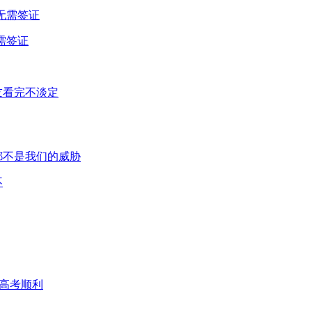
需签证
不