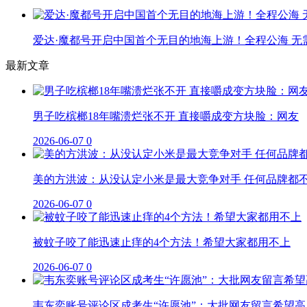
爱达·魔都号开启中国首个无目的地海上游！全程公海 无
最新文章
男子吃槟榔18年嘴溃烂张不开 直接嚼成变方块脸：网友
2026-06-07
0
美的方洪波：从没认定小米是最大竞争对手 任何品牌都
2026-06-07
0
被蚊子咬了能迅速止痒的4个方法！希望大家都用不上
2026-06-07
0
韦东奕账号评论区成考生“许愿池”：大批网友留言希望高