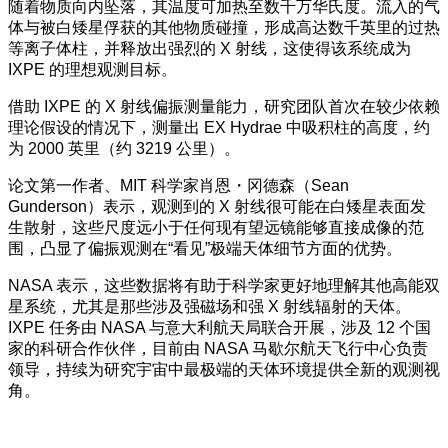
随着物质向内坠落，其温度可加热至数千万华氏度。流入的气
体与被白矮星俘获的其他物质碰撞，形成高达数千英里的过热
等离子体柱，并释放出强烈的 X 射线，这使得该系统成为
IXPE 的理想观测目标。
借助 IXPE 的 X 射线偏振测量能力，研究团队首次在较少依赖
理论假设的情况下，测量出 EX Hydrae 中吸积柱的高度，约
为 2000 英里（约 3219 公里）。
论文第一作者、MIT 科学家肖恩・冈德森（Sean
Gunderson）表示，观测到的 X 射线很可能在白矮星表面发
生散射，这些尺度远小于任何现有望远镜能够直接成像的范
围，凸显了偏振观测在“看见”极端天体细节方面的优势。
NASA 表示，这些数据将有助于科学家更好地理解其他高能双
星系统，尤其是那些涉及强磁场和强 X 射线辐射的天体。
IXPE 任务由 NASA 与意大利航天局联合开展，涉及 12 个国
家的科研合作伙伴，目前由 NASA 马歇尔航天飞行中心负责
领导，持续为研究宇宙中最极端的天体环境提供全新的观测视
角。