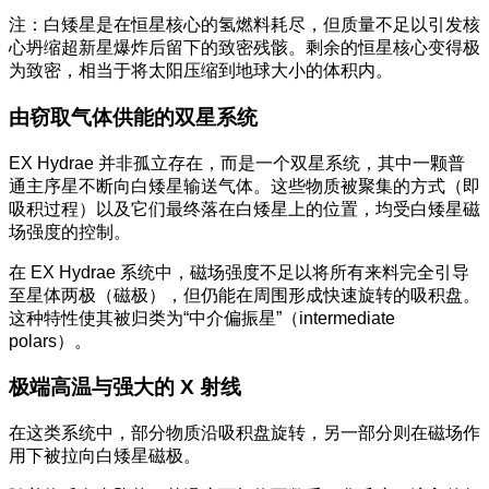
注：白矮星是在恒星核心的氢燃料耗尽，但质量不足以引发核
心坍缩超新星爆炸后留下的致密残骸。剩余的恒星核心变得极
为致密，相当于将太阳压缩到地球大小的体积内。
由窃取气体供能的双星系统
EX Hydrae 并非孤立存在，而是一个双星系统，其中一颗普
通主序星不断向白矮星输送气体。这些物质被聚集的方式（即
吸积过程）以及它们最终落在白矮星上的位置，均受白矮星磁
场强度的控制。
在 EX Hydrae 系统中，磁场强度不足以将所有来料完全引导
至星体两极（磁极），但仍能在周围形成快速旋转的吸积盘。
这种特性使其被归类为“中介偏振星”（intermediate
polars）。
极端高温与强大的 X 射线
在这类系统中，部分物质沿吸积盘旋转，另一部分则在磁场作
用下被拉向白矮星磁极。