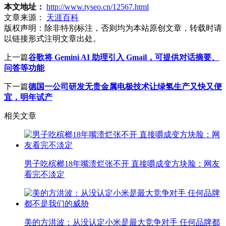
本文地址：
http://www.tyseo.cn/12567.html
文章来源：
天涯百科
版权声明：
除非特别标注，否则均为本站原创文章，转载时请
以链接形式注明文章出处。
上一篇
谷歌将 Gemini AI 助理引入 Gmail，可提供对话摘要、
问答等功能
下一篇
德国一公司研发无贵金属电极技术让绿氢生产又快又便
宜，明年试产
相关文章
男子吃槟榔18年嘴溃烂张不开 直接嚼成变方块脸：网友
看完不淡定
美的方洪波：从没认定小米是最大竞争对手 任何品牌都