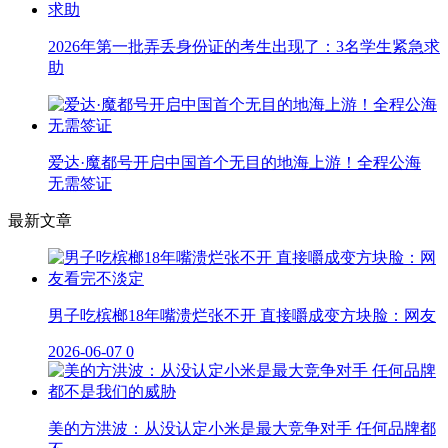
2026年第一批弄丢身份证的考生出现了：3名学生紧急求
助
爱达·魔都号开启中国首个无目的地海上游！全程公海
无需签证
最新文章
男子吃槟榔18年嘴溃烂张不开 直接嚼成变方块脸：网友
2026-06-07
0
美的方洪波：从没认定小米是最大竞争对手 任何品牌都