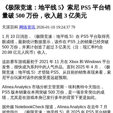
《极限竞速：地平线 5》索尼 PS5 平台销
量破 500 万份，收入超 3 亿美元
天涯百科
网络资讯
2026-01-10 19:24:37
79
1 月 10 日消息，《极限竞速：地平线 5》在 PS5 平台取得亮
眼成绩，最新统计数据显示，该作在 PS5 上的销量已经突破
500 万份，并累计创造了超过 3 亿美元（注：现汇率约合
20.98 亿元人民币）收入。
这款赛车游戏最初于 2021 年 11 月在 Xbox 和 Windows 平台
发售，很快成为系列中的人气作品。直到 2025 年 4 月，《极
限竞速：地平线 5》才登陆 PS5。从目前的销售表现来看，索
尼平台玩家对该作的接受度远超预期。
Alinea Analytics 市场分析主管里斯・埃利奥特今天指出，
PS5 版本销量在本周突破 500 万份，是一项非常突出的成
绩，尤其是在游戏本身已发行多年的背景下更是如此。
据外媒 NotebookCheck 报道，Alinea Analytics 在去年 7 月
就曾指出，《极限竞速：地平线 5》是 2025 年 PS5 平台销量