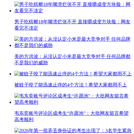
男子吃槟榔18年嘴溃烂张不开 直接嚼成变方块脸：网友
看完不淡定
美的方洪波：从没认定小米是最大竞争对手 任何品牌都
不是我们的威胁
被蚊子咬了能迅速止痒的4个方法！希望大家都用不上
韦东奕账号评论区成考生“许愿池”：大批网友留言希望
高考顺利