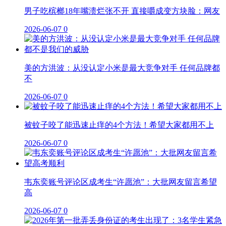
男子吃槟榔18年嘴溃烂张不开 直接嚼成变方块脸：网友
2026-06-07
0
美的方洪波：从没认定小米是最大竞争对手 任何品牌都
不
2026-06-07
0
被蚊子咬了能迅速止痒的4个方法！希望大家都用不上
2026-06-07
0
韦东奕账号评论区成考生“许愿池”：大批网友留言希望
高
2026-06-07
0