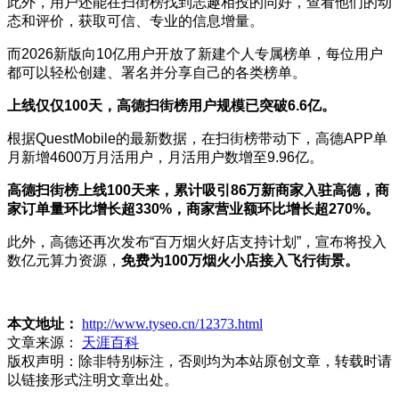
此外，用户还能在扫街榜找到志趣相投的同好，查看他们的动
态和评价，获取可信、专业的信息增量。
而2026新版向10亿用户开放了新建个人专属榜单，每位用户
都可以轻松创建、署名并分享自己的各类榜单。
上线仅仅100天，高德扫街榜用户规模已突破6.6亿。
根据QuestMobile的最新数据，在扫街榜带动下，高德APP单
月新增4600万月活用户，月活用户数增至9.96亿。
高德扫街榜上线100天来，累计吸引86万新商家入驻高德，商
家订单量环比增长超330%，商家营业额环比增长超270%。
此外，高德还再次发布“百万烟火好店支持计划”，宣布将投入
数亿元算力资源，
免费为100万烟火小店接入飞行街景。
本文地址：
http://www.tyseo.cn/12373.html
文章来源：
天涯百科
版权声明：
除非特别标注，否则均为本站原创文章，转载时请
以链接形式注明文章出处。