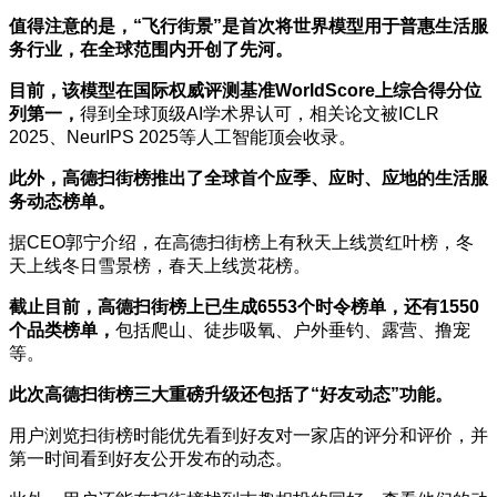
值得注意的是，“飞行街景”是首次将世界模型用于普惠生活服
务行业，在全球范围内开创了先河。
目前，该模型在国际权威评测基准WorldScore上综合得分位
列第一，
得到全球顶级AI学术界认可，相关论文被ICLR
2025、NeurIPS 2025等人工智能顶会收录。
此外，高德扫街榜推出了全球首个应季、应时、应地的生活服
务动态榜单。
据CEO郭宁介绍，在高德扫街榜上有秋天上线赏红叶榜，冬
天上线冬日雪景榜，春天上线赏花榜。
截止目前，高德扫街榜上已生成6553个时令榜单，还有1550
个品类榜单，
包括爬山、徒步吸氧、户外垂钓、露营、撸宠
等。
此次高德扫街榜三大重磅升级还包括了“好友动态”功能。
用户浏览扫街榜时能优先看到好友对一家店的评分和评价，并
第一时间看到好友公开发布的动态。