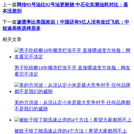
上一篇
网传95号油比92号油更耐烧 中石化实测油耗对比：基
本没差别
下一篇
渗透率比美国差远！中国还有9亿人没有坐过飞机：中
短途高铁选择居多
相关文章
男子吃槟榔18年嘴溃烂张不开 直接嚼成变方块脸：网友
看完不淡定
美的方洪波：从没认定小米是最大竞争对手 任何品牌都
不是我们的威胁
被蚊子咬了能迅速止痒的4个方法！希望大家都用不上