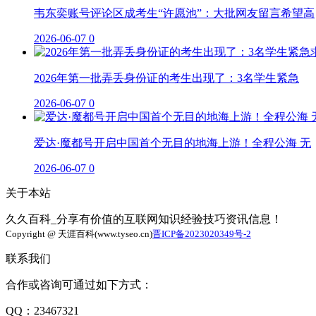
韦东奕账号评论区成考生“许愿池”：大批网友留言希望高
2026-06-07
0
2026年第一批弄丢身份证的考生出现了：3名学生紧急
2026-06-07
0
爱达·魔都号开启中国首个无目的地海上游！全程公海 无
2026-06-07
0
关于本站
久久百科_分享有价值的互联网知识经验技巧资讯信息！
Copyright @ 天涯百科(www.tyseo.cn)
晋ICP备2023020349号-2
联系我们
合作或咨询可通过如下方式：
QQ：23467321