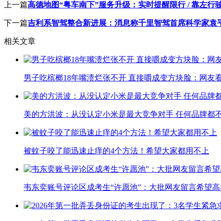
上一篇
高德地图“粤车南下”服务升级：实时提醒限行 / 靠左行
下一篇
吉利系智驾整合新进展：消息称千里智驾首席科学家袁
相关文章
男子吃槟榔18年嘴溃烂张不开 直接嚼成变方块脸：网友
美的方洪波：从没认定小米是最大竞争对手 任何品牌都
被蚊子咬了能迅速止痒的4个方法！希望大家都用不上
韦东奕账号评论区成考生“许愿池”：大批网友留言希望高