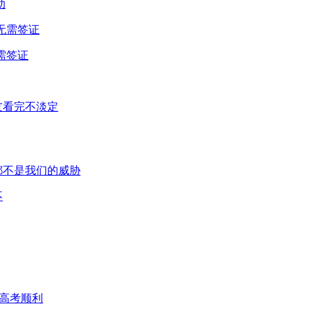
助
需签证
不