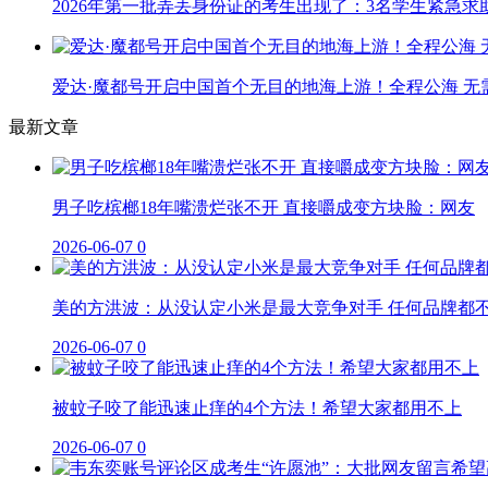
2026年第一批弄丢身份证的考生出现了：3名学生紧急求
爱达·魔都号开启中国首个无目的地海上游！全程公海 无
最新文章
男子吃槟榔18年嘴溃烂张不开 直接嚼成变方块脸：网友
2026-06-07
0
美的方洪波：从没认定小米是最大竞争对手 任何品牌都
2026-06-07
0
被蚊子咬了能迅速止痒的4个方法！希望大家都用不上
2026-06-07
0