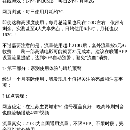
在线游戏：1小时约30MB，每日2小时月耗2G
网页浏览：每日使用月耗约3G
即使这样高强度使用，每月总流量也只在150G左右，依然有
剩余。实测甚至4人共享热点，日均使用6小时，月耗也仅
162G！
不过需要注意的是，流量使用超出210G后，套外流量按5元/G
收费——刷一部高清电影可能就要25元成本。建议在联通APP
设置流量提醒，达到80%自动预警，避免"流血"消费。
✨ 第三部分：亲测使用体验与暗坑预警
经过一个月实际使用，我发现几个值得关注的亮点和注意事
项：
? 优点表现：
网速稳定：在江苏主要城市5G信号覆盖良好，晚高峰刷抖音
也能流畅播放480P视频
流量真实：210G为全国通用流量，不限APP、不限时段，完
全可以放心使用