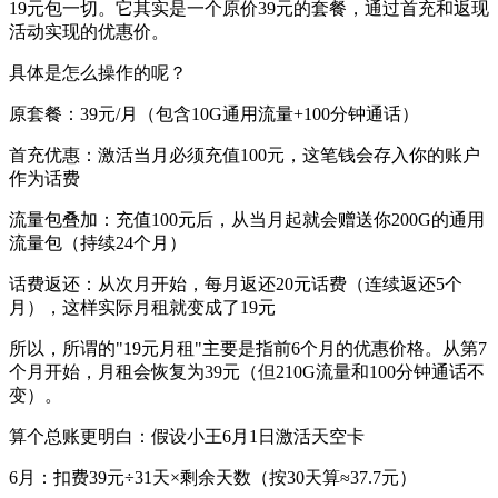
19元包一切。它其实是一个原价39元的套餐，通过首充和返现
活动实现的优惠价。
具体是怎么操作的呢？
原套餐：39元/月（包含10G通用流量+100分钟通话）
首充优惠：激活当月必须充值100元，这笔钱会存入你的账户
作为话费
流量包叠加：充值100元后，从当月起就会赠送你200G的通用
流量包（持续24个月）
话费返还：从次月开始，每月返还20元话费（连续返还5个
月），这样实际月租就变成了19元
所以，所谓的"19元月租"主要是指前6个月的优惠价格。从第7
个月开始，月租会恢复为39元（但210G流量和100分钟通话不
变）。
算个总账更明白：假设小王6月1日激活天空卡
6月：扣费39元÷31天×剩余天数（按30天算≈37.7元）