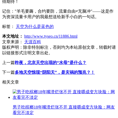
得期待！
记住："羊毛要薅，合约要防，流量自由≠无脑冲"——这是作
为资深流量卡用户的我最想送给新手小白的一句话。
标签：
天空为什么是蓝色的
本文地址：
http://www.tyseo.cn/11886.html
文章来源：
天涯百科
版权声明：
除非特别标注，否则均为本站原创文章，转载时请
以链接形式注明文章出处。
上一篇
昨夜，北京天空出现的“水母”是什么？
下一篇
多地天空惊现“阴阳天”，是灾祸的预兆？！
相关文章
男子吃槟榔18年嘴溃烂张不开 直接嚼成变方块脸：网友
看完不淡定