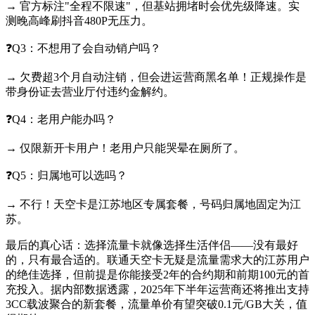
→ 官方标注"全程不限速"，但基站拥堵时会优先级降速。实
测晚高峰刷抖音480P无压力。
❓Q3：不想用了会自动销户吗？
→ 欠费超3个月自动注销，但会进运营商黑名单！正规操作是
带身份证去营业厅付违约金解约。
❓Q4：老用户能办吗？
→ 仅限新开卡用户！老用户只能哭晕在厕所了。
❓Q5：归属地可以选吗？
→ 不行！天空卡是江苏地区专属套餐，号码归属地固定为江
苏。
最后的真心话：选择流量卡就像选择生活伴侣——没有最好
的，只有最合适的。联通天空卡无疑是流量需求大的江苏用户
的绝佳选择，但前提是你能接受2年的合约期和前期100元的首
充投入。据内部数据透露，2025年下半年运营商还将推出支持
3CC载波聚合的新套餐，流量单价有望突破0.1元/GB大关，值