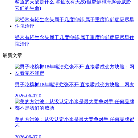
鲨鱼的天敌是什么,鲨鱼没有天敌(但虎鲸和海豚会威胁
它们的生命)
经常有轻生念头属于几度抑郁,属于重度抑郁症应尽早住
院治疗
最新文章
男子吃槟榔18年嘴溃烂张不开 直接嚼成变方块脸：网友
2026-06-07
0
美的方洪波：从没认定小米是最大竞争对手 任何品牌都
不
2026-06-07
0