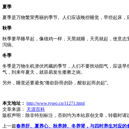
夏季
夏季是万物繁荣秀丽的季节。人们应该晚些睡觉，早些起床，
秋季
秋季要早睡早起，像雄鸡一样，天黑就睡，天亮就起，使意志
泻病。
冬季
冬季是万物生机潜伏闭藏的季节，人们不要扰动阳气，应该早
气，到来年夏天，就容易发生痿厥之病。
另外，睡觉还要避免“倦欲卧而勿卧，醒欲起而勿起”。
本文地址：
http://www.tyseo.cn/11271.html
文章来源：
天涯百科
版权声明：
除非特别标注，否则均为本站原创文章，转载时请
上一篇
春养肝、夏养心、秋养肺、冬养肾，与四时养生对应的