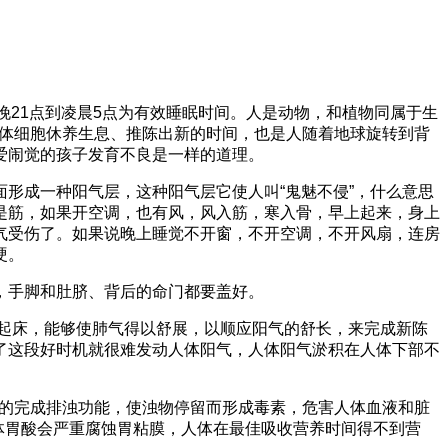
 晚21点到凌晨5点为有效睡眠时间。人是动物，和植物同属于生
人体细胞休养生息、推陈出新的时间，也是人随着地球旋转到背
爱闹觉的孩子发育不良是一样的道理。
形成一种阳气层，这种阳气层它使人叫“鬼魅不侵”，什么意思
是筋，如果开空调，也有风，风入筋，寒入骨，早上起来，身上
气受伤了。如果说晚上睡觉不开窗，不开空调，不开风扇，连房
硬。
，手脚和肚脐、背后的命门都要盖好。
候起床，能够使肺气得以舒展，以顺应阳气的舒长，来完成新陈
了这段好时机就很难发动人体阳气，人体阳气淤积在人体下部不
好的完成排浊功能，使浊物停留而形成毒素，危害人体血液和脏
人体胃酸会严重腐蚀胃粘膜，人体在最佳吸收营养时间得不到营