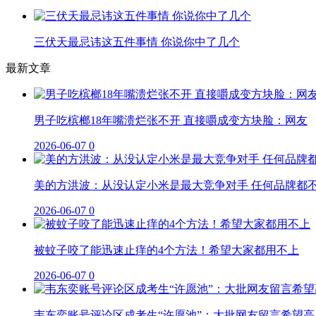
三伏天最忌讳这五件事情 你说你中了几个
最新文章
男子吃槟榔18年嘴溃烂张不开 直接嚼成变方块脸：网友
2026-06-07
0
美的方洪波：从没认定小米是最大竞争对手 任何品牌都
2026-06-07
0
被蚊子咬了能迅速止痒的4个方法！希望大家都用不上
2026-06-07
0
韦东奕账号评论区成考生“许愿池”：大批网友留言希望高