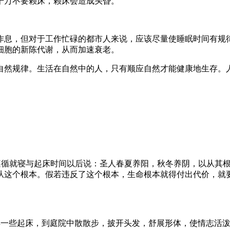
千万不要赖床，赖床会造成头昏。
作息，但对于工作忙碌的都市人来说，应该尽量使睡眠时间有规律
细胞的新陈代谢，从而加速衰老。
自然规律。生活在自然中的人，只有顺应自然才能健康地生存。
何遵循就寝与起床时间以后说：圣人春夏养阳，秋冬养阴，以从其
从这个根本。假若违反了这个根本，生命根本就得付出代价，就要
早一些起床，到庭院中散散步，披开头发，舒展形体，使情志活