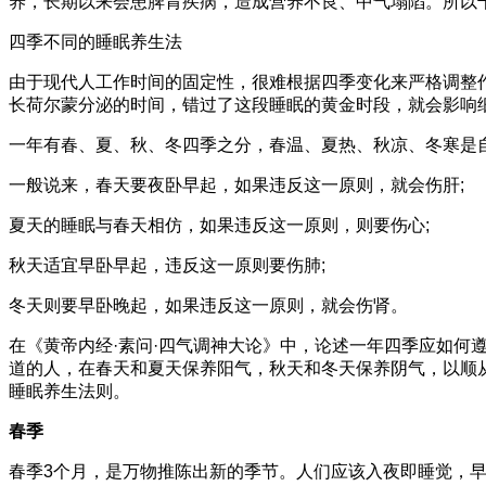
养，长期以来会患脾胃疾病，造成营养不良、中气塌陷。所以
四季不同的睡眠养生法
由于现代人工作时间的固定性，很难根据四季变化来严格调整
长荷尔蒙分泌的时间，错过了这段睡眠的黄金时段，就会影响
一年有春、夏、秋、冬四季之分，春温、夏热、秋凉、冬寒是
一般说来，春天要夜卧早起，如果违反这一原则，就会伤肝;
夏天的睡眠与春天相仿，如果违反这一原则，则要伤心;
秋天适宜早卧早起，违反这一原则要伤肺;
冬天则要早卧晚起，如果违反这一原则，就会伤肾。
在《黄帝内经·素问·四气调神大论》中，论述一年四季应如
道的人，在春天和夏天保养阳气，秋天和冬天保养阴气，以顺
睡眠养生法则。
春季
春季3个月，是万物推陈出新的季节。人们应该入夜即睡觉，