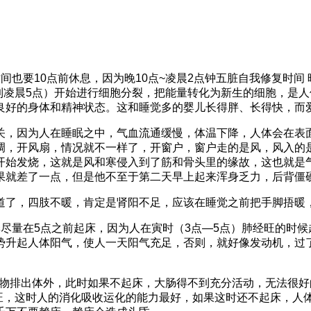
也要10点前休息，因为晚10点~凌晨2点钟五脏自我修复时间
点到凌晨5点）开始进行细胞分裂，把能量转化为新生的细胞，是
良好的身体和精神状态。这和睡觉多的婴儿长得胖、长得快，而
关，因为人在睡眠之中，气血流通缓慢，体温下降，人体会在表面
调，开风扇，情况就不一样了，开窗户，窗户走的是风，风入的
开始发烧，这就是风和寒侵入到了筋和骨头里的缘故，这也就是
果就差了一点，但是他不至于第二天早上起来浑身乏力，后背僵
道了，四肢不暖，肯定是肾阳不足，应该在睡觉之前把手脚捂暖
尽量在5点之前起床，因为人在寅时（3点—5点）肺经旺的时
势升起人体阳气，使人一天阳气充足，否则，就好像发动机，过
。
浊物排出体外，此时如果不起床，大肠得不到充分活动，无法很
最旺，这时人的消化吸收运化的能力最好，如果这时还不起床，