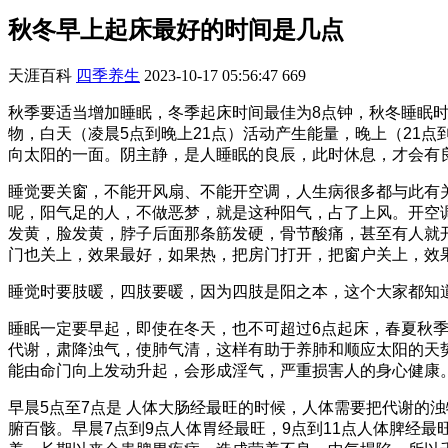
秋冬早上起床最好的时间是几点
天涯百科
四季养生
2023-10-17 05:56:47
669
秋季要适当增加睡眠，冬季起床时间最佳为8点钟，秋冬睡眠时间
物，白天（凌晨5点到晚上21点）活动产生能量，晚上（21
向太阳的一面。阴主静，是人睡眠的良辰，此时休息，才会有
睡觉要关窗，不能开风扇、不能开空调，人生病很多都与此有
呢，阳气足的人，不做恶梦，就是这种阳气，占了上风。开空
发黄，脸发黄，脖子后面那条筋发硬，骨节酸痛，甚至有人就
门也关上，效果最好，如果热，把房门打开，把窗户关上，效
睡觉时要肢暖，四肢要暖，因为四肢是阳之本，这个大家都知
睡眠一定要早起，即使在冬天，也不可超过6点起床，春夏秋季
代谢，肃降浊气，使肺气清，这样有助于养肺和顺应太阳的天
能由命门向上发动升起，会形成淫气，严重损害人的身心健康
早晨5点至7点是 人体大肠经最旺的时候，人体需要把代谢的
腑百骸。早晨7点到9点人体胃经最旺，9点到11点人体脾经