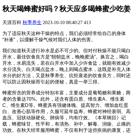
秋天喝蜂蜜好吗？秋天应多喝蜂蜜少吃姜
天涯百科
秋季养生
2023-10-10 08:40:27
413
为了适应秋天这种干燥的特点，我们必须经常给自己的身体
“补液”，以缓解干燥气候对我们人体的伤害。
我们知道秋天进行补水是必不可少的。但对付秋燥不能只喝白
开水，最佳饮食良方是“朝朝盐水，晚晚蜜汤”。换言之，喝白
开水，水易流失，若在白开水中加入少许食盐，就能有效减少
水分流失。白天喝点盐水，晚上则喝点蜜水，这既是补充人体
水分的好方法，又是秋季养生、抗拒衰老的饮食良方，同时还
可以防止因秋燥而引起的便秘，真是一举三得。
蜂蜜所含的营养成分特别丰富，主要成分是葡萄糖和果糖，两
者的含量达70%。此外，还含有蛋白质、维生素A、维生素
C、维生素D等。蜂蜜具有强健体魄、提高智力、增加血红蛋
白、改善心肌等作用，久服可延年益寿。蜂蜜对神经衰弱、高
血压、冠状动脉硬化、肺病等，均有疗效。《本草纲目》记
载，蜂蜜味甘、性平和，有清热、补中、解毒、润燥、止痛的
功效。在秋天经常服用蜂蜜，不仅有利于这些疾病的康复，还