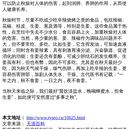
可以防止秋燥对人体的伤害，起到润肺、养肺的作用，从而使
人健康长寿。
秋燥时节，尽量不吃或少吃辛辣烧烤之类的食品，包括辣椒、
花椒、桂皮、生姜、葱及酒等，特别是生姜。这些食品属于热
性，在烹饪中失去不少水分，食后容易上火，加重秋燥对人体
的危害。当然，将少量的葱、姜、辣椒作为调味品问题并不
大，但不要常吃、多吃。比如生姜，它含挥发油，可加速血液
循环；同时含有姜辣素，具有刺激胃液分泌、兴奋肠道、促进
消化的功能；生姜还含有姜酚，可减少胆结石的发生概率。生
姜虽有利，但也有弊，因此不可多吃。尤其是在秋天最好少
吃，因为秋天气候干燥，燥气伤肺，再加上吃辛辣的生姜，更
容易伤害肺部，加剧人体失水、干燥。古代医书有记载：“一
年之内，秋不食姜；一日之内，夜不食姜。”
当秋天来临之际，我们最好“晨饮淡盐水，晚喝蜂蜜水，拒食
生姜”，如此便可安然度过“多事之秋”。
本文地址：
http://www.tyseo.cn/10625.html
文章来源：
天涯百科